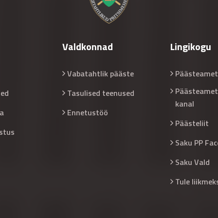
Valdkonnad
Lingikogu
Vabatahtlik pääste
Päästeamet
Päästeamet
sed
Tasulised teenused
kanal
a
Ennetustöö
Päästeliit
stus
Saku PP Fac
Saku Vald
Tule liikmek