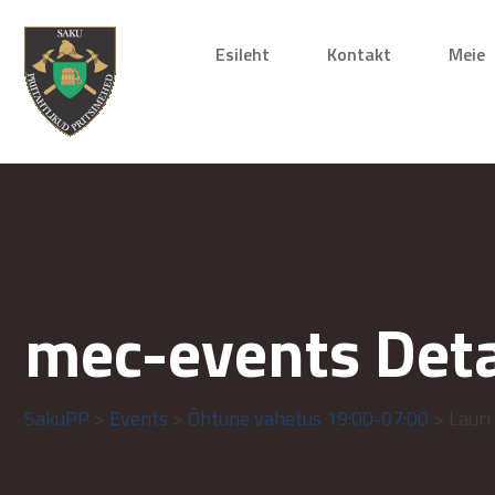
Esileht
Kontakt
Meie
mec-events Deta
SakuPP
>
Events
>
Õhtune vahetus 19:00-07:00
> Lauri